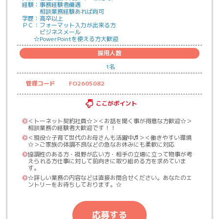
経験：事務経験者優遇
相談業務経験あれば尚可
学歴：高卒以上
ＰＣ：フォーマット入力が出来る方
ビジネスメール
☆PowerPointを使える方大歓迎
採用人数
1名
管理コード
FO2605082
ここがポイント
◎
＜トーネット契約社員☆＞＜お話を聞く事が得意な方歓迎☆＞
相談業務の経験者大歓迎です！！
◎
＜現役☆子育て世代のお母さんも活躍中♬＞＜働きやすい環境
☆＞ご家族の体調不良などの急なお休みにも柔軟に対応
◎
協調性のある方・視野が広い方・相手の立場に立って物事が考
えられる方仕事に対して前向きに取り組める方を求めていま
す。
◎
☆詳しい業務の内容などは直接お問合せください。あなたのエ
ントリーをお待ちしております。☆
応募する