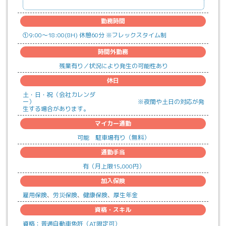
勤務時間
①
9:00～18:00
(
8
H)
休憩
60分
※フレックスタイム制
時間外勤務
残業
有り
／
状況により発生の可能性あり
休日
土・日・祝（会社カレンダ
ー） ※夜間や土日の対応が発
生する場合があります。
マイカー通勤
可能 駐車場有り（無料）
通勤手当
有（月上限15,000円）
加入保険
雇用保険
労災保険
健康保険
厚生年金
資格・スキル
資格：普通自動車免許（AT限定可）