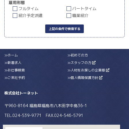
雇用形態
フルタイム
パートタイム
紹介予定派遣
職業紹介
上記の条件で検索する
≫ホーム
≫初めての方
≫新着求人
≫スタッフの方
≫お仕事検索
≫人材をお探しの企業様
≫ご来社予約
≫個人情報保護方針
株式会社トーネット
〒960-8164 福島県福島市八木田字中島36-1
TEL.024-539-9771 FAX.024-546-5791