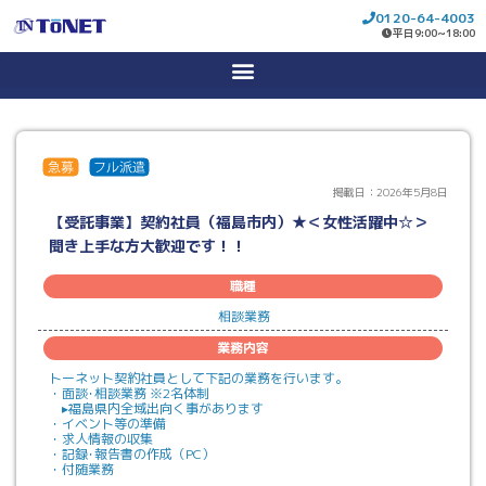
0120-64-4003
平日9:00~18:00
コ
ン
テ
ン
ツ
へ
ス
キ
ッ
プ
掲載日：2026年5月8日
【受託事業】契約社員（福島市内）★＜女性活躍中☆＞
聞き上手な方大歓迎です！！
職種
相談業務
業務内容
トーネット契約社員として下記の業務を行います。
・面談･相談業務 ※2名体制
▸福島県内全域出向く事があります
・イベント等の準備
・求人情報の収集
・記録･報告書の作成（PC）
・付随業務