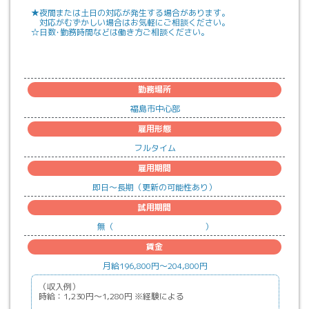
★夜間または土日の対応が発生する場合があります。
対応がむずかしい場合はお気軽にご相談ください。
☆日数･勤務時間などは働き方ご相談ください。
勤務場所
福島市中心部
雇用形態
フルタイム
雇用期間
即日
〜
長期（更新の可能性あり）
試用期間
無
（
）
賃金
月給
196,800
円〜
204,800
円
（収入例）
時給：1,230円～1,280円 ※経験による