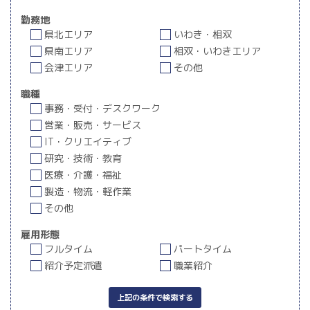
勤務地
県北エリア
いわき・相双
県南エリア
相双・いわきエリア
会津エリア
その他
職種
事務・受付・デスクワーク
営業・販売・サービス
IT・クリエイティブ
研究・技術・教育
医療・介護・福祉
製造・物流・軽作業
その他
雇用形態
フルタイム
パートタイム
紹介予定派遣
職業紹介
上記の条件で検索する