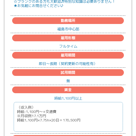
☆ブランクのある方も大歓迎♬特別な知識は必要ありません！
★お気軽にお問合せください♪
勤務場所
福島市中心部
雇用形態
フルタイム
雇用期間
即日
〜
長期（契約更新の可能性有）
試用期間
無
賃金
時給
1,100
円以上
（収入例）
時給:1,100円～+交通費
※月収例17.1万円
時給1,100円×7.75h×20日＝170,500円