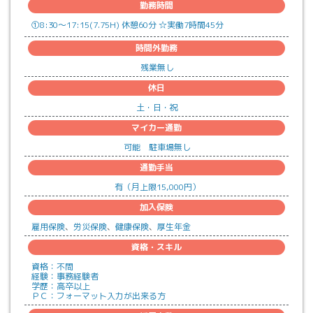
勤務時間
①
8:30～17:15
(
7.75
H)
休憩
60分
☆実働7時間45分
時間外勤務
残業
無し
休日
土・日・祝
マイカー通勤
可能 駐車場無し
通勤手当
有（月上限15,000円）
加入保険
雇用保険
労災保険
健康保険
厚生年金
資格・スキル
資格：不問
経験：事務経験者
学歴：高卒以上
ＰＣ：フォーマット入力が出来る方