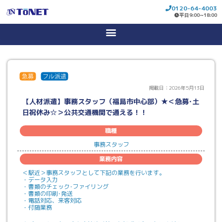
0120-64-4003
平日9:00~18:00
コ
ン
テ
ン
ツ
へ
ス
キ
ッ
プ
掲載日：2026年5月13日
【人材派遣】事務スタッフ（福島市中心部）★＜急募･土
日祝休み☆＞公共交通機関で通える！！
職種
事務スタッフ
業務内容
＜駅近＞事務スタッフとして下記の業務を行います。
・データ入力
・書類のチェック･ファイリング
・書類の印刷･発送
・電話対応、来客対応
・付随業務