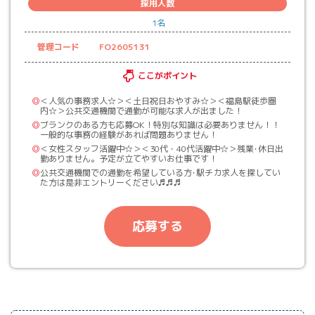
採用人数
1名
管理コード
FO2605131
ここがポイント
◎
＜人気の事務求人☆＞＜土日祝日おやすみ☆＞＜福島駅徒歩圏
内☆＞公共交通機関で通勤が可能な求人が出ました！
◎
ブランクのある方も応募OK！特別な知識は必要ありません！！
一般的な事務の経験があれば問題ありません！
◎
＜女性スタッフ活躍中☆＞＜30代・40代活躍中☆＞残業･休日出
勤ありません。予定が立てやすいお仕事です！
◎
公共交通機関での通勤を希望している方･駅チカ求人を探してい
た方は是非エントリーください♬♬♬
応募する