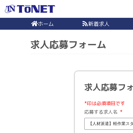
コ
ン
ホーム
新着求人
テ
ン
ツ
求人応募フォーム
へ
ス
キ
ッ
プ
求人応募フ
*印は必須項目です
応募する求人名