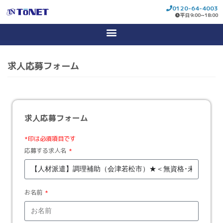
0120-64-4003
平日9:00~18:00
コ
ン
テ
ン
ツ
へ
求人応募フォーム
ス
キ
ッ
プ
求人応募フォーム
*印は必須項目です
応募する求人名
お名前